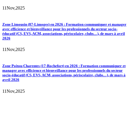
11
Nov,
2025
Zone Limousin (87-Limoges) en 2026 : Formation communiquer et manager
avec efficience et bienveillance pour les professionnels du secteur socio-
éducatif (CS, EVS, ACM, associations, périscolaire, clubs…), de mars à avril
2026
11
Nov,
2025
Zone Poitou-Charentes (17-Rochefort) en 2026 : Formation communiquer et
manager avec efficience et bienveillance pour les professionnels du secteur
socio-éducatif (CS, EVS, ACM, associations, périscolaire, clubs…), de mars à
avril 2026
11
Nov,
2025