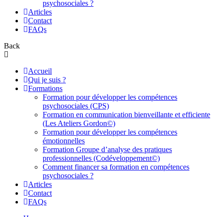
psychosociales ?
Articles
Contact
FAQs
Back
Accueil
Qui je suis ?
Formations
Formation pour développer les compétences
psychosociales (CPS)
Formation en communication bienveillante et efficiente
(Les Ateliers Gordon©)
Formation pour développer les compétences
émotionnelles
Formation Groupe d’analyse des pratiques
professionnelles (Codéveloppement©)
Comment financer sa formation en compétences
psychosociales ?
Articles
Contact
FAQs